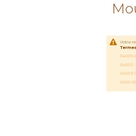
Mou
Votre r
Termes
04000-
04003
04003 
0400-0