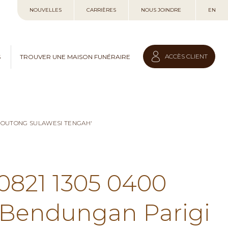
Allez
NOUVELLES
CARRIÈRES
NOUS JOINDRE
EN
au
contenu
ACCÈS CLIENT
S
TROUVER UNE MAISON FUNÉRAIRE
 MOUTONG SULAWESI TENGAH'
 0821 1305 0400
 Bendungan Parigi