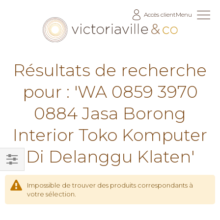
Allez
Accès client
Menu
au
contenu
Résultats de recherche
pour : 'WA 0859 3970
0884 Jasa Borong
Interior Toko Komputer
Di Delanggu Klaten'
Filtrer
par
Impossible de trouver des produits correspondants à
votre sélection.