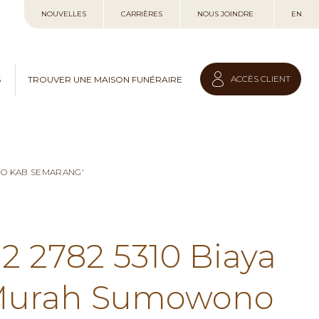
Allez
NOUVELLES
CARRIÈRES
NOUS JOINDRE
EN
au
contenu
ACCÈS CLIENT
S
TROUVER UNE MAISON FUNÉRAIRE
NO KAB SEMARANG'
12 2782 5310 Biaya
 Murah Sumowono