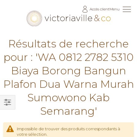
Allez
Accès client
Menu
au
contenu
Résultats de recherche
pour : 'WA 0812 2782 5310
Biaya Borong Bangun
Plafon Dua Warna Murah
Sumowono Kab
Semarang'
Filtrer
par
Impossible de trouver des produits correspondants à
votre sélection.