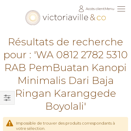
Allez
Accès client
Menu
au
contenu
Résultats de recherche
pour : 'WA 0812 2782 5310
RAB PemBuatan Kanopi
Minimalis Dari Baja
Ringan Karanggede
Boyolali'
Filtrer
par
Impossible de trouver des produits correspondants à
votre sélection.