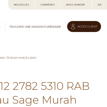
Allez
NOUVELLES
CARRIÈRES
NOUS JOINDRE
EN
au
contenu
ACCÈS CLIENT
S
TROUVER UNE MAISON FUNÉRAIRE
LANG TENGAH MAGELANG'
812 2782 5310 RAB
au Sage Murah