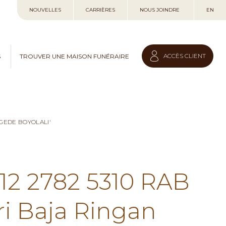
Allez
NOUVELLES
CARRIÈRES
NOUS JOINDRE
EN
au
contenu
ACCÈS CLIENT
S
TROUVER UNE MAISON FUNÉRAIRE
GEDE BOYOLALI'
812 2782 5310 RAB
i Baja Ringan