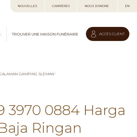
Allez
NOUVELLES
CARRIÈRES
NOUS JOINDRE
EN
au
contenu
ACCÈS CLIENT
S
TROUVER UNE MAISON FUNÉRAIRE
NGALAMAN GAMPING SLEMAN'
59 3970 0884 Harga
Baja Ringan