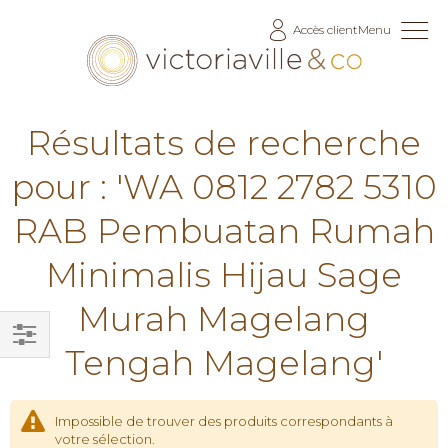
Allez
Accès client
Menu
au
contenu
Résultats de recherche
pour : 'WA 0812 2782 5310
RAB Pembuatan Rumah
Minimalis Hijau Sage
Murah Magelang
Tengah Magelang'
Filtrer
par
Impossible de trouver des produits correspondants à
votre sélection.