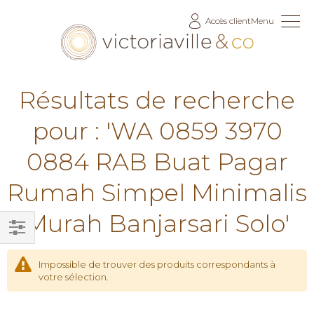
Allez
Accès client
Menu
au
contenu
Résultats de recherche
pour : 'WA 0859 3970
0884 RAB Buat Pagar
Rumah Simpel Minimalis
Murah Banjarsari Solo'
Filtrer
par
Impossible de trouver des produits correspondants à
votre sélection.