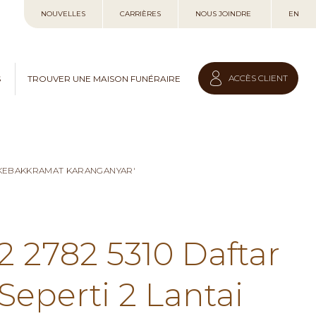
Allez
NOUVELLES
CARRIÈRES
NOUS JOINDRE
EN
au
contenu
ACCÈS CLIENT
S
TROUVER UNE MAISON FUNÉRAIRE
I KEBAKKRAMAT KARANGANYAR'
2 2782 5310 Daftar
eperti 2 Lantai