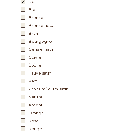
Noir
Bleu
Bronze
Bronze aqua
Brun
Bourgogne
Cerisier satin
Cuivre
ÉbÈne
Fauve satin
Vert
2 tons mÉdium satin
Naturel
Argent
Orange
Rose
Rouge