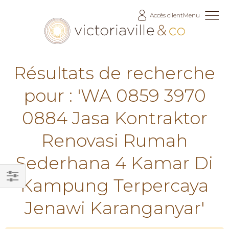
Allez
Accès client
Menu
au
contenu
Résultats de recherche
pour : 'WA 0859 3970
0884 Jasa Kontraktor
Renovasi Rumah
Sederhana 4 Kamar Di
Kampung Terpercaya
Filtrer
Jenawi Karanganyar'
par