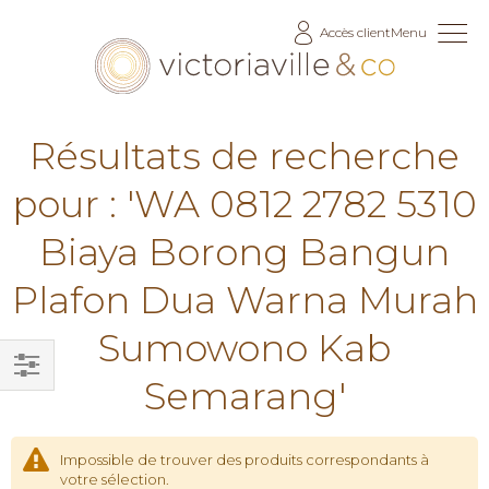
Allez
Accès client
Menu
au
contenu
Résultats de recherche
pour : 'WA 0812 2782 5310
Biaya Borong Bangun
Plafon Dua Warna Murah
Sumowono Kab
Semarang'
Filtrer
par
Impossible de trouver des produits correspondants à
votre sélection.