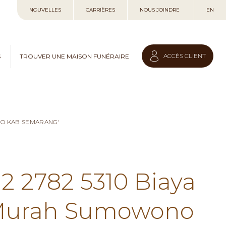
Allez
NOUVELLES
CARRIÈRES
NOUS JOINDRE
EN
au
contenu
ACCÈS CLIENT
S
TROUVER UNE MAISON FUNÉRAIRE
NO KAB SEMARANG'
12 2782 5310 Biaya
 Murah Sumowono