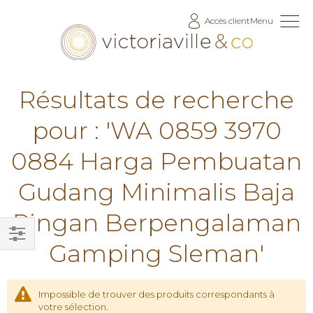
Allez
Accès client
Menu
au
contenu
Résultats de recherche
pour : 'WA 0859 3970
0884 Harga Pembuatan
Gudang Minimalis Baja
Ringan Berpengalaman
Gamping Sleman'
Filtrer
par
Impossible de trouver des produits correspondants à
votre sélection.