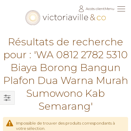
Allez
Accès client
Menu
au
contenu
Résultats de recherche
pour : 'WA 0812 2782 5310
Biaya Borong Bangun
Plafon Dua Warna Murah
Sumowono Kab
Semarang'
Filtrer
par
Impossible de trouver des produits correspondants à
votre sélection.