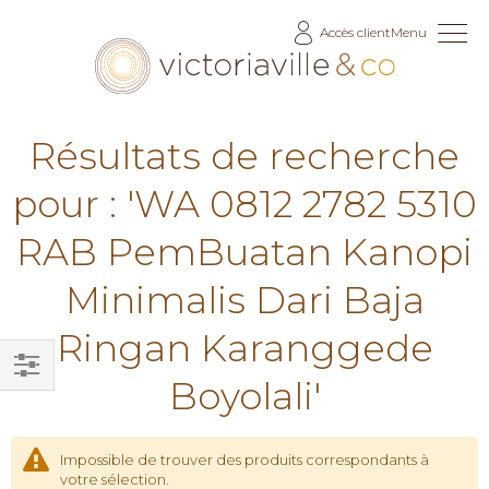
Allez
Accès client
Menu
au
contenu
Résultats de recherche
pour : 'WA 0812 2782 5310
RAB PemBuatan Kanopi
Minimalis Dari Baja
Ringan Karanggede
Boyolali'
Filtrer
par
Impossible de trouver des produits correspondants à
votre sélection.