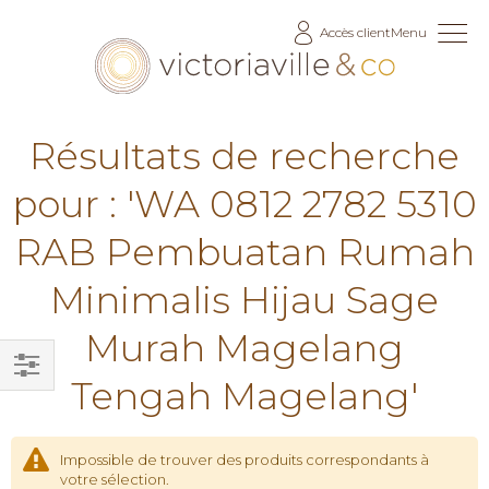
Allez
Accès client
Menu
au
contenu
Résultats de recherche
pour : 'WA 0812 2782 5310
RAB Pembuatan Rumah
Minimalis Hijau Sage
Murah Magelang
Tengah Magelang'
Filtrer
par
Impossible de trouver des produits correspondants à
votre sélection.