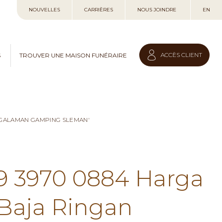
Allez
NOUVELLES
CARRIÈRES
NOUS JOINDRE
EN
au
contenu
ACCÈS CLIENT
S
TROUVER UNE MAISON FUNÉRAIRE
NGALAMAN GAMPING SLEMAN'
59 3970 0884 Harga
Baja Ringan