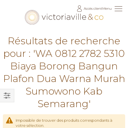
Allez
Accès client
Menu
au
contenu
Résultats de recherche
pour : 'WA 0812 2782 5310
Biaya Borong Bangun
Plafon Dua Warna Murah
Sumowono Kab
Semarang'
Filtrer
par
Impossible de trouver des produits correspondants à
votre sélection.