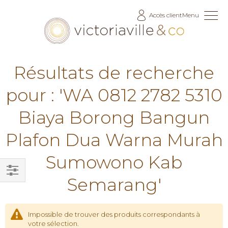
Allez
Accès client
Menu
au
contenu
Résultats de recherche
pour : 'WA 0812 2782 5310
Biaya Borong Bangun
Plafon Dua Warna Murah
Sumowono Kab
Semarang'
Filtrer
par
Impossible de trouver des produits correspondants à
votre sélection.