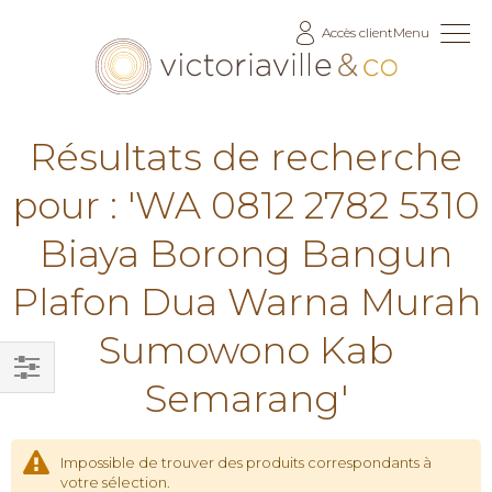
Allez
Accès client
Menu
au
contenu
Résultats de recherche
pour : 'WA 0812 2782 5310
Biaya Borong Bangun
Plafon Dua Warna Murah
Sumowono Kab
Semarang'
Filtrer
par
Impossible de trouver des produits correspondants à
votre sélection.