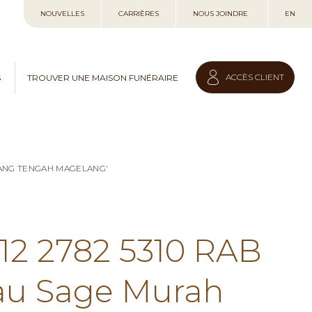
Allez
NOUVELLES
CARRIÈRES
NOUS JOINDRE
EN
au
contenu
ACCÈS CLIENT
S
TROUVER UNE MAISON FUNÉRAIRE
LANG TENGAH MAGELANG'
812 2782 5310 RAB
au Sage Murah