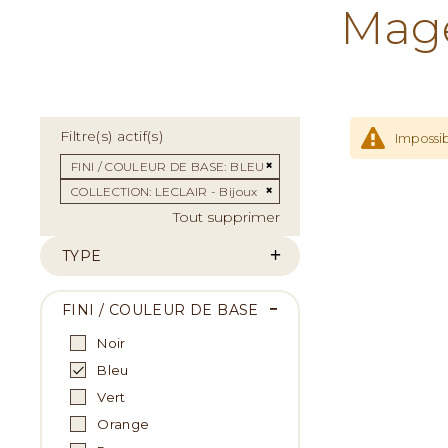
Mage
Filtre(s) actif(s)
Impossib
Supprimer cet Élément
FINI / COULEUR DE BASE
BLEU
Supprimer cet Élément
COLLECTION
LECLAIR - Bijoux
Tout supprimer
TYPE
FINI / COULEUR DE BASE
Noir
Bleu
Vert
Orange