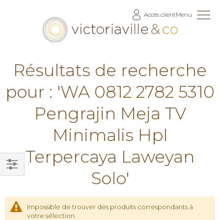
Allez
Accès client
Menu
au
contenu
Résultats de recherche
pour : 'WA 0812 2782 5310
Pengrajin Meja TV
Minimalis Hpl
Terpercaya Laweyan
Solo'
Filtrer
par
Impossible de trouver des produits correspondants à
votre sélection.