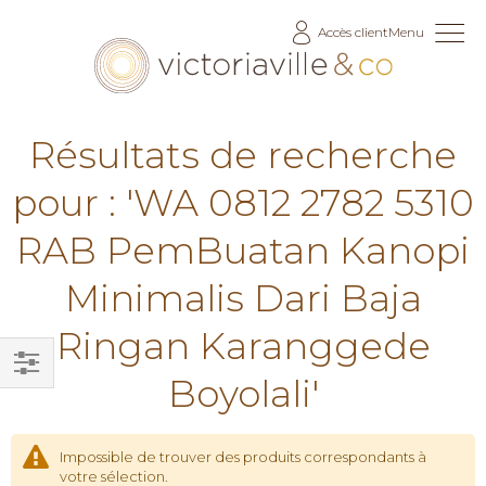
Allez
Accès client
Menu
au
contenu
Résultats de recherche
pour : 'WA 0812 2782 5310
RAB PemBuatan Kanopi
Minimalis Dari Baja
Ringan Karanggede
Boyolali'
Filtrer
par
Impossible de trouver des produits correspondants à
votre sélection.