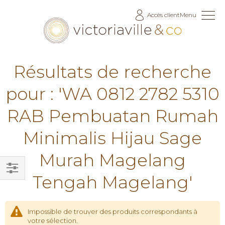
Allez
Accès client
Menu
au
contenu
Résultats de recherche
pour : 'WA 0812 2782 5310
RAB Pembuatan Rumah
Minimalis Hijau Sage
Murah Magelang
Tengah Magelang'
Filtrer
par
Impossible de trouver des produits correspondants à
votre sélection.