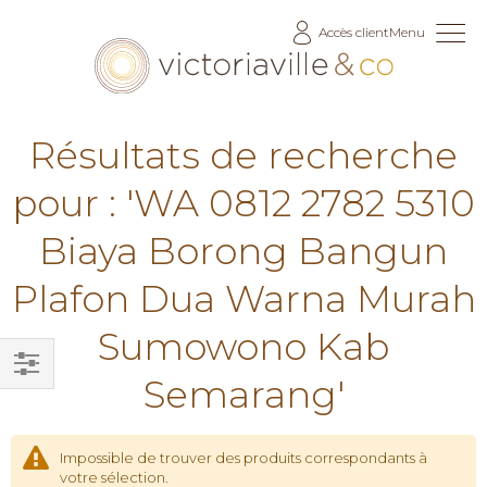
Allez
Accès client
Menu
au
contenu
Résultats de recherche
pour : 'WA 0812 2782 5310
Biaya Borong Bangun
Plafon Dua Warna Murah
Sumowono Kab
Semarang'
Filtrer
par
Impossible de trouver des produits correspondants à
votre sélection.