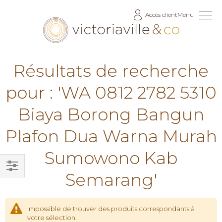
Allez
Accès client
Menu
au
contenu
Résultats de recherche
pour : 'WA 0812 2782 5310
Biaya Borong Bangun
Plafon Dua Warna Murah
Sumowono Kab
Semarang'
Filtrer
par
Impossible de trouver des produits correspondants à
votre sélection.