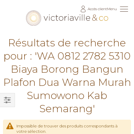
Allez
Accès client
Menu
au
contenu
Résultats de recherche
pour : 'WA 0812 2782 5310
Biaya Borong Bangun
Plafon Dua Warna Murah
Sumowono Kab
Semarang'
Filtrer
par
Impossible de trouver des produits correspondants à
votre sélection.