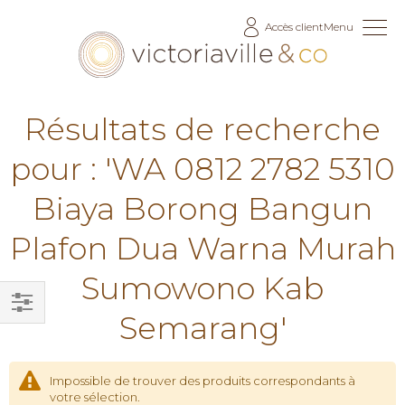
Allez
Accès client
Menu
au
contenu
Résultats de recherche
pour : 'WA 0812 2782 5310
Biaya Borong Bangun
Plafon Dua Warna Murah
Sumowono Kab
Semarang'
Filtrer
par
Impossible de trouver des produits correspondants à
votre sélection.