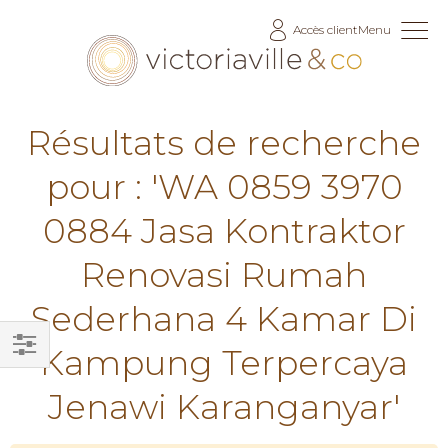
Allez
Accès client
Menu
au
contenu
Résultats de recherche
pour : 'WA 0859 3970
0884 Jasa Kontraktor
Renovasi Rumah
Sederhana 4 Kamar Di
Kampung Terpercaya
Filtrer
Jenawi Karanganyar'
par