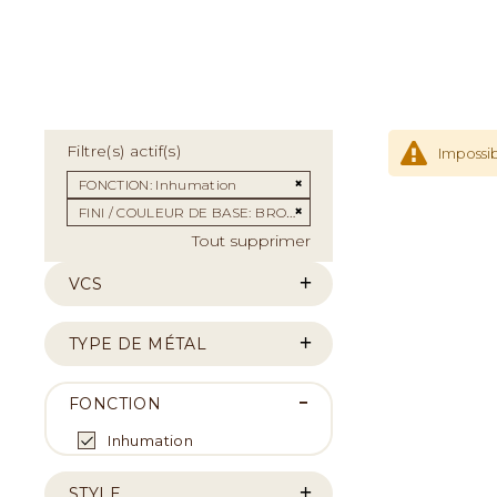
Filtre(s) actif(s)
Impossib
Supprimer cet Élément
FONCTION
Inhumation
Supprimer cet Élément
FINI / COULEUR DE BASE
BRONZE
Tout supprimer
VCS
TYPE DE MÉTAL
FONCTION
Inhumation
STYLE