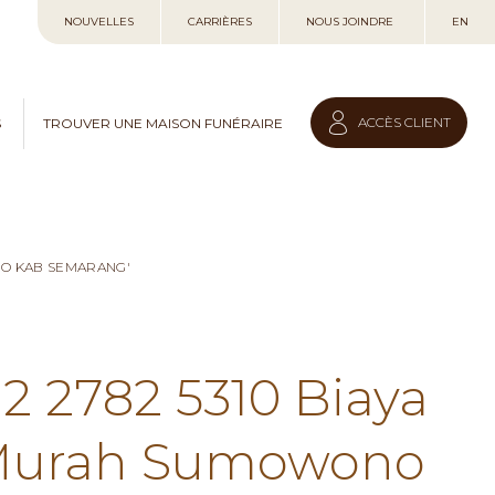
Allez
NOUVELLES
CARRIÈRES
NOUS JOINDRE
EN
au
contenu
ACCÈS CLIENT
S
TROUVER UNE MAISON FUNÉRAIRE
NO KAB SEMARANG'
12 2782 5310 Biaya
 Murah Sumowono