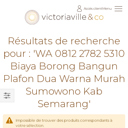
Allez
Accès client
Menu
au
contenu
Résultats de recherche
pour : 'WA 0812 2782 5310
Biaya Borong Bangun
Plafon Dua Warna Murah
Sumowono Kab
Semarang'
Filtrer
par
Impossible de trouver des produits correspondants à
votre sélection.