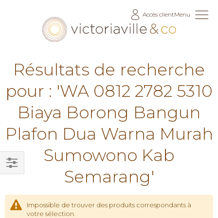
Allez
Accès client
Menu
au
contenu
Résultats de recherche
pour : 'WA 0812 2782 5310
Biaya Borong Bangun
Plafon Dua Warna Murah
Sumowono Kab
Semarang'
Filtrer
par
Impossible de trouver des produits correspondants à
votre sélection.