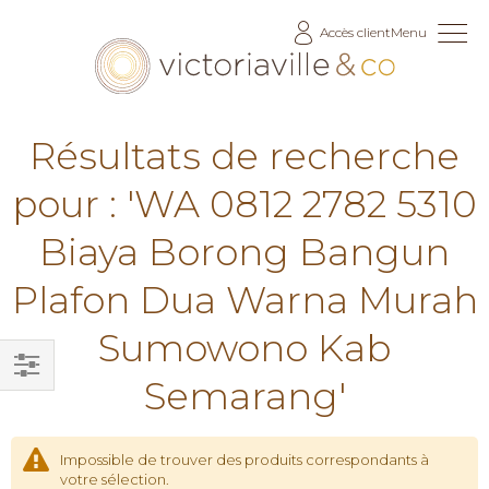
Allez
Accès client
Menu
au
contenu
Résultats de recherche
pour : 'WA 0812 2782 5310
Biaya Borong Bangun
Plafon Dua Warna Murah
Sumowono Kab
Semarang'
Filtrer
par
Impossible de trouver des produits correspondants à
votre sélection.