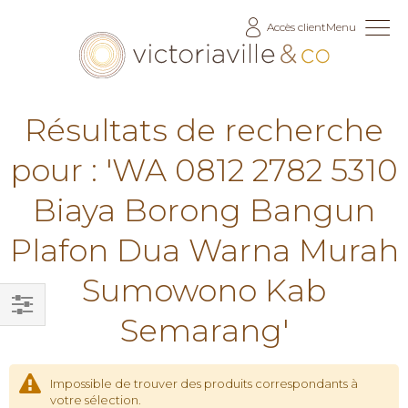
Allez
Accès client
Menu
au
contenu
Résultats de recherche
pour : 'WA 0812 2782 5310
Biaya Borong Bangun
Plafon Dua Warna Murah
Sumowono Kab
Semarang'
Filtrer
par
Impossible de trouver des produits correspondants à
votre sélection.