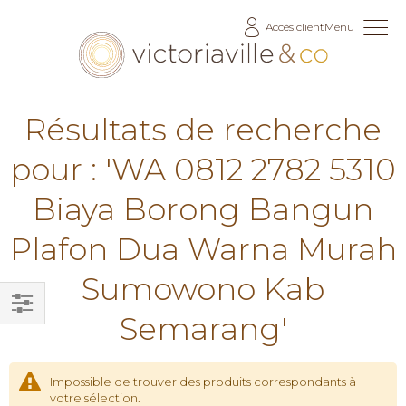
Allez
Accès client
Menu
au
contenu
Résultats de recherche
pour : 'WA 0812 2782 5310
Biaya Borong Bangun
Plafon Dua Warna Murah
Sumowono Kab
Semarang'
Filtrer
par
Impossible de trouver des produits correspondants à
votre sélection.