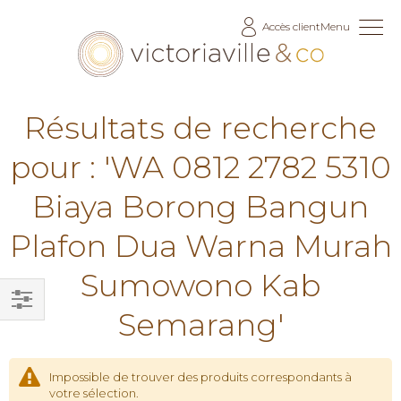
Allez
Accès client
Menu
au
contenu
Résultats de recherche
pour : 'WA 0812 2782 5310
Biaya Borong Bangun
Plafon Dua Warna Murah
Sumowono Kab
Semarang'
Filtrer
par
Impossible de trouver des produits correspondants à
votre sélection.