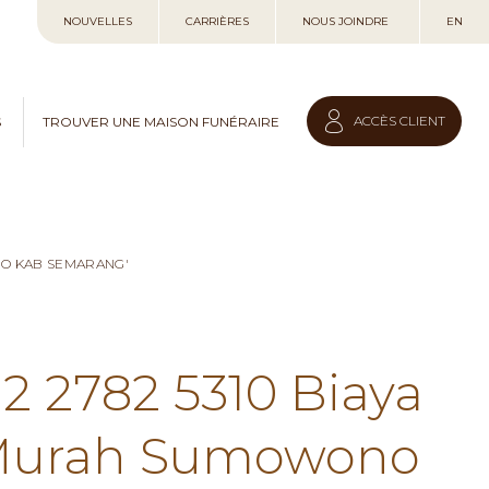
Allez
NOUVELLES
CARRIÈRES
NOUS JOINDRE
EN
au
contenu
ACCÈS CLIENT
S
TROUVER UNE MAISON FUNÉRAIRE
NO KAB SEMARANG'
12 2782 5310 Biaya
 Murah Sumowono