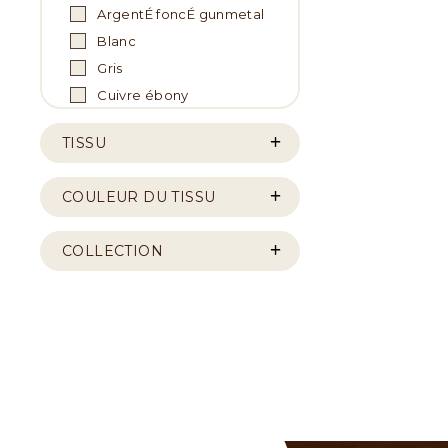
ArgentÉ foncÉ gunmetal
Blanc
Gris
Cuivre ébony
TISSU
COULEUR DU TISSU
COLLECTION