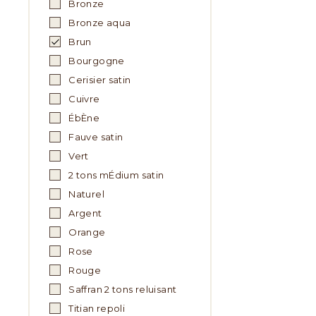
Bronze
Bronze aqua
Brun
Bourgogne
Cerisier satin
Cuivre
ÉbÈne
Fauve satin
Vert
2 tons mÉdium satin
Naturel
Argent
Orange
Rose
Rouge
Saffran 2 tons reluisant
Titian repoli