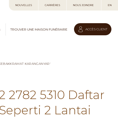
Allez
NOUVELLES
CARRIÈRES
NOUS JOINDRE
EN
au
contenu
ACCÈS CLIENT
S
TROUVER UNE MAISON FUNÉRAIRE
I KEBAKKRAMAT KARANGANYAR'
2 2782 5310 Daftar
eperti 2 Lantai