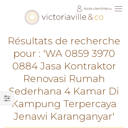
Allez
Accès client
Menu
au
contenu
Résultats de recherche
pour : 'WA 0859 3970
0884 Jasa Kontraktor
Renovasi Rumah
Sederhana 4 Kamar Di
Kampung Terpercaya
Filtrer
Jenawi Karanganyar'
par