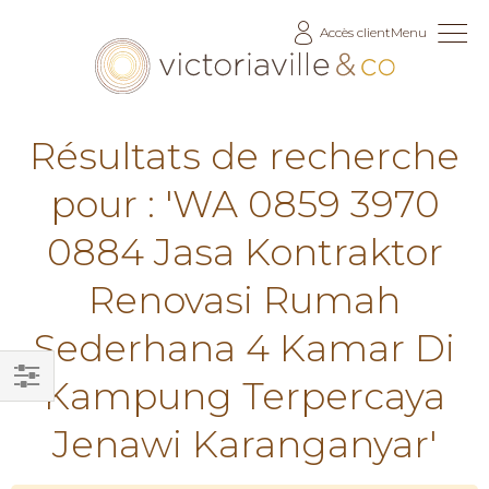
Allez
Accès client
Menu
au
contenu
Résultats de recherche
pour : 'WA 0859 3970
0884 Jasa Kontraktor
Renovasi Rumah
Sederhana 4 Kamar Di
Kampung Terpercaya
Filtrer
Jenawi Karanganyar'
par