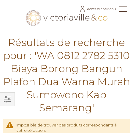
Allez
Accès client
Menu
au
contenu
Résultats de recherche
pour : 'WA 0812 2782 5310
Biaya Borong Bangun
Plafon Dua Warna Murah
Sumowono Kab
Semarang'
Filtrer
par
Impossible de trouver des produits correspondants à
votre sélection.