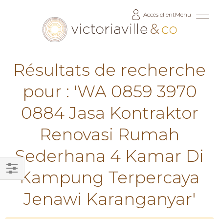
Allez
Accès client
Menu
au
contenu
Résultats de recherche
pour : 'WA 0859 3970
0884 Jasa Kontraktor
Renovasi Rumah
Sederhana 4 Kamar Di
Kampung Terpercaya
Filtrer
Jenawi Karanganyar'
par