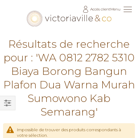
Allez
Accès client
Menu
au
contenu
Résultats de recherche
pour : 'WA 0812 2782 5310
Biaya Borong Bangun
Plafon Dua Warna Murah
Sumowono Kab
Semarang'
Filtrer
par
Impossible de trouver des produits correspondants à
votre sélection.