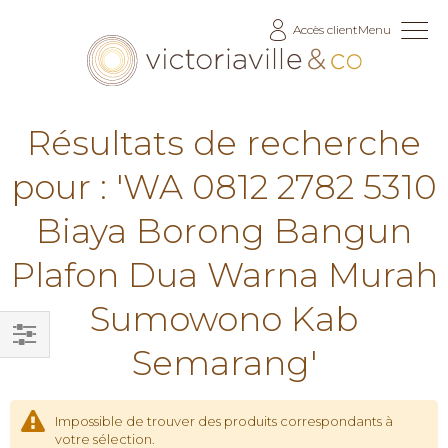
Allez
Accès client
Menu
au
contenu
Résultats de recherche
pour : 'WA 0812 2782 5310
Biaya Borong Bangun
Plafon Dua Warna Murah
Sumowono Kab
Semarang'
Filtrer
par
Impossible de trouver des produits correspondants à
votre sélection.