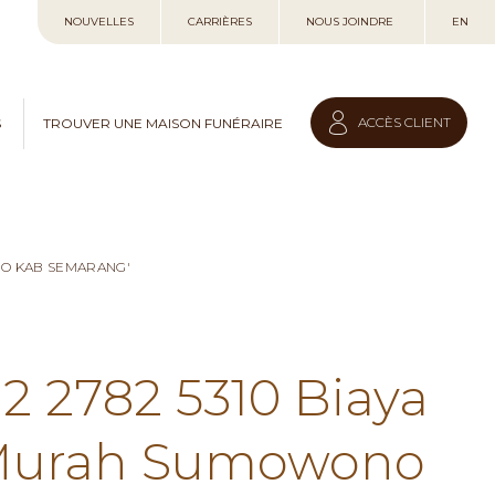
Allez
NOUVELLES
CARRIÈRES
NOUS JOINDRE
EN
au
contenu
ACCÈS CLIENT
S
TROUVER UNE MAISON FUNÉRAIRE
NO KAB SEMARANG'
12 2782 5310 Biaya
 Murah Sumowono