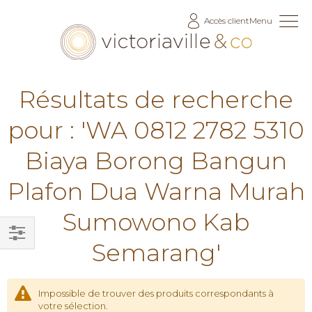
Allez
Accès client
Menu
au
contenu
Résultats de recherche
pour : 'WA 0812 2782 5310
Biaya Borong Bangun
Plafon Dua Warna Murah
Sumowono Kab
Semarang'
Filtrer
par
Impossible de trouver des produits correspondants à
votre sélection.