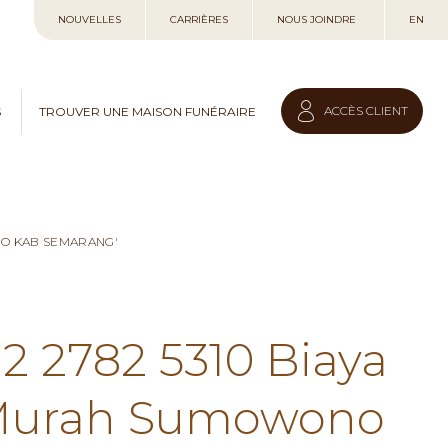
Allez
NOUVELLES
CARRIÈRES
NOUS JOINDRE
EN
au
contenu
ACCÈS CLIENT
S
TROUVER UNE MAISON FUNÉRAIRE
NO KAB SEMARANG'
12 2782 5310 Biaya
 Murah Sumowono