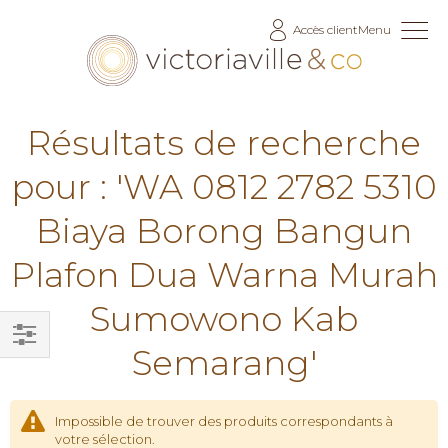
Allez
Accès client
Menu
au
contenu
Résultats de recherche
pour : 'WA 0812 2782 5310
Biaya Borong Bangun
Plafon Dua Warna Murah
Sumowono Kab
Semarang'
Filtrer
par
Impossible de trouver des produits correspondants à
votre sélection.